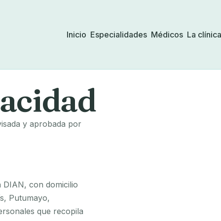
Inicio
Especialidades
Médicos
La clínic
vacidad
evisada y aprobada por
la DIAN, con domicilio
sís, Putumayo,
ersonales que recopila