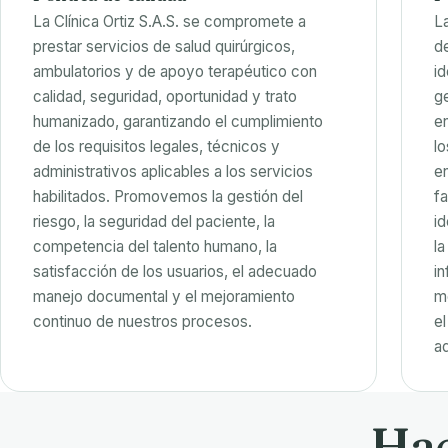
La Clínica Ortiz S.A.S. se compromete a
La
prestar servicios de salud quirúrgicos,
d
ambulatorios y de apoyo terapéutico con
id
calidad, seguridad, oportunidad y trato
g
humanizado, garantizando el cumplimiento
e
de los requisitos legales, técnicos y
lo
administrativos aplicables a los servicios
e
habilitados. Promovemos la gestión del
f
riesgo, la seguridad del paciente, la
id
competencia del talento humano, la
l
satisfacción de los usuarios, el adecuado
i
manejo documental y el mejoramiento
m
continuo de nuestros procesos.
e
a
Hac