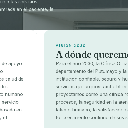
e a los servicios
entrada en el paciente, la
.
VISIÓN 2030
A dónde queremo
 y de apoyo
Para el año 2030, la Clínica Orti
to
departamento del Putumayo y la 
de salud de
institución confiable, segura y h
ades
servicios quirúrgicos, ambulator
ento humano
proyectamos como una clínica ref
 servicio
procesos, la seguridad en la ate
 basada en
talento humano, la satisfacción d
y el
fortalecimiento continuo de sus se