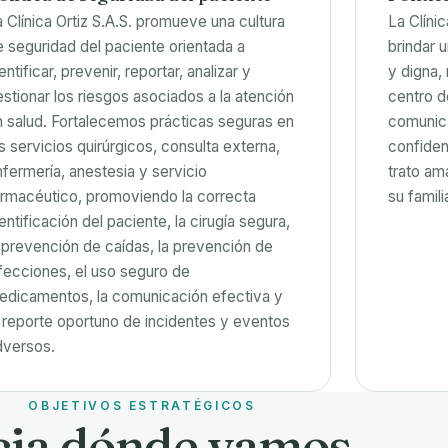
 Clínica Ortiz S.A.S. promueve una cultura
La Clíni
e seguridad del paciente orientada a
brindar 
entificar, prevenir, reportar, analizar y
y digna,
estionar los riesgos asociados a la atención
centro d
n salud. Fortalecemos prácticas seguras en
comunicac
s servicios quirúrgicos, consulta externa,
confidenc
nfermería, anestesia y servicio
trato ama
armacéutico, promoviendo la correcta
su famil
entificación del paciente, la cirugía segura,
a prevención de caídas, la prevención de
nfecciones, el uso seguro de
edicamentos, la comunicación efectiva y
l reporte oportuno de incidentes y eventos
dversos.
OBJETIVOS ESTRATÉGICOS
ia dónde vamos.