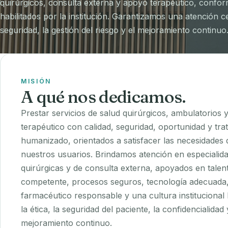
quirúrgicos, consulta externa y apoyo terapéutico, conform
habilitados por la institución. Garantizamos una atención c
seguridad, la gestión del riesgo y el mejoramiento continuo
MISIÓN
A qué nos dedicamos.
Prestar servicios de salud quirúrgicos, ambulatorios
terapéutico con calidad, seguridad, oportunidad y tra
humanizado, orientados a satisfacer las necesidades 
nuestros usuarios. Brindamos atención en especialid
quirúrgicas y de consulta externa, apoyados en tal
competente, procesos seguros, tecnología adecuada,
farmacéutico responsable y una cultura institucional
la ética, la seguridad del paciente, la confidencialidad 
mejoramiento continuo.